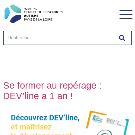
Auteur/autrice :
AL
Auffret
Se former au repérage :
DEV’line a 1 an !