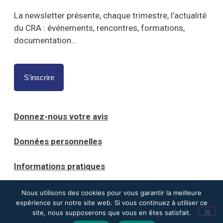
La newsletter présente, chaque trimestre, l’actualité
du CRA : événements, rencontres, formations,
documentation…
S'inscrire
Donnez-nous votre avis
Données personnelles
Informations pratiques
Mentions légales
Nous utilisons des cookies pour vous garantir la meilleure
expérience sur notre site web. Si vous continuez à utiliser ce
site, nous supposerons que vous en êtes satisfait.