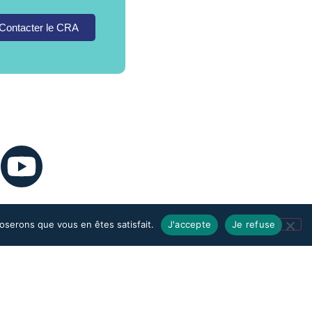
Contacter le CRA
poserons que vous en êtes satisfait.
J'accepte
Je refuse