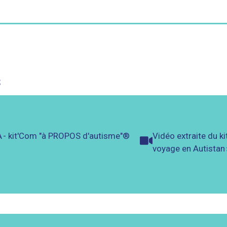
s
- kit'Com "à PROPOS d'autisme"®
Vidéo extraite du ki
voyage en Autistan 