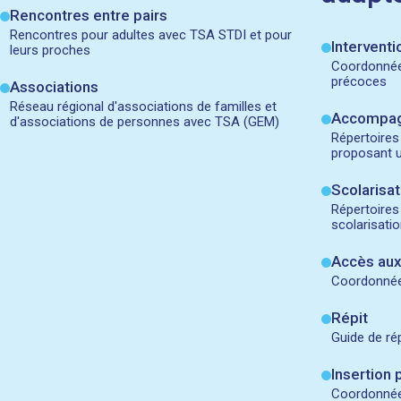
Rencontres entre pairs
Rencontres pour adultes avec TSA STDI et pour
Intervent
leurs proches
Coordonnée
précoces
Associations
Réseau régional d'associations de familles et
Accompa
d'associations de personnes avec TSA (GEM)
Répertoires
proposant u
Scolarisat
Répertoires
scolarisati
Accès aux
Coordonnées
Répit
Guide de ré
Insertion 
Coordonnées